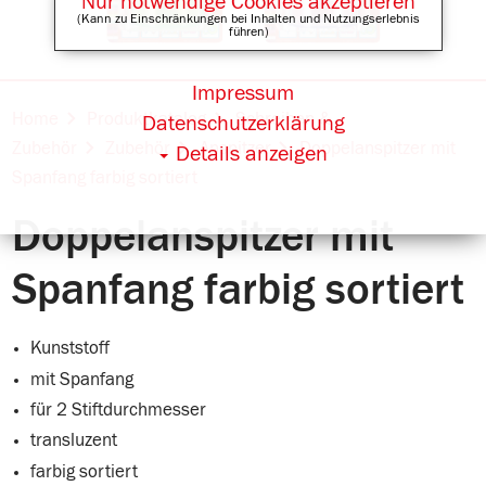
Nur notwendige Cookies akzeptieren
(Kann zu Einschränkungen bei Inhalten und Nutzungserlebnis
führen)
Impressum
Online Shops für
Home
Produktkatalog
Schreiben &
Datenschutzerklärung
Zubehör
Zubehör
Anspitzer
Doppelanspitzer mit
Details anzeigen
Spanfang farbig sortiert
Doppelanspitzer mit
Spanfang farbig sortiert
Kunststoff
mit Spanfang
für 2 Stiftdurchmesser
transluzent
farbig sortiert