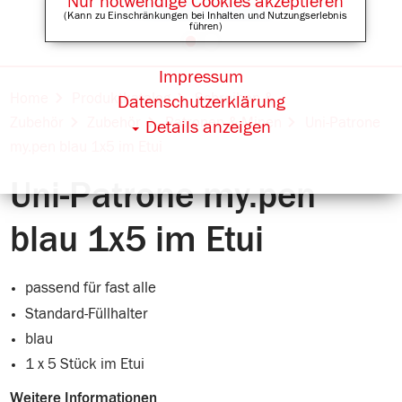
Nur notwendige Cookies akzeptieren
(Kann zu Einschränkungen bei Inhalten und Nutzungserlebnis
führen)
Impressum
Online Shops für
Home
Produktkatalog
Schreiben &
Datenschutzerklärung
Zubehör
Zubehör
Patronen & Minen
Uni-Patrone
Details anzeigen
my.pen blau 1x5 im Etui
Uni-Patrone my.pen
blau 1x5 im Etui
passend für fast alle
Standard-Füllhalter
blau
1 x 5 Stück im Etui
Weitere Informationen