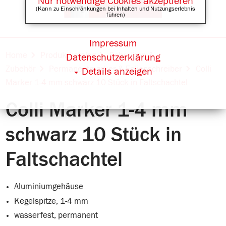
Nur notwendige Cookies akzeptieren
(Kann zu Einschränkungen bei Inhalten und Nutzungserlebnis
führen)
Impressum
Online Shops für
Home
Produktkatalog
Schreiben &
Datenschutzerklärung
Zubehör
Permanentmarker & Folienschreiber
Colli
Details anzeigen
Marker 1-4 mm schwarz 10 Stück in Faltschachtel
Colli Marker 1-4 mm
schwarz 10 Stück in
Faltschachtel
Aluminiumgehäuse
Kegelspitze, 1-4 mm
wasserfest, permanent