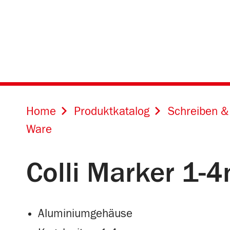
Online Shops für
Home
Produktkatalog
Schreiben &
Ware
Colli Marker 1-4
Aluminiumgehäuse