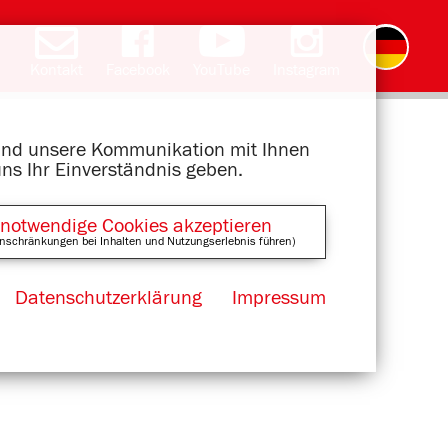
Kontakt
Facebook
YouTube
Instagram
English
română
čeština
polski
slovak
français
magyar
ελληνικά
 und unsere Kommunikation mit Ihnen
uns Ihr Einverständnis geben.
 notwendige Cookies akzeptieren
nschränkungen bei Inhalten und Nutzungserlebnis führen)
Datenschutzerklärung
Impressum