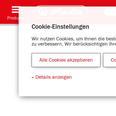
Produkte
Cookie-Einstellungen
Schreiben & Zubehör
Malen & Basteln
Schulranzen
Hefte, Blöcke & Buchhülle
Notizbücher
Kalender
Ordnen & Ablegen
Büromaterial & Versandmittel
Motivserien
Wir nutzen Cookies, um Ihnen die bes
zu verbessern. Wir berücksichtigen Ih
Alle Cookies akzeptieren
Co
Details anzeigen