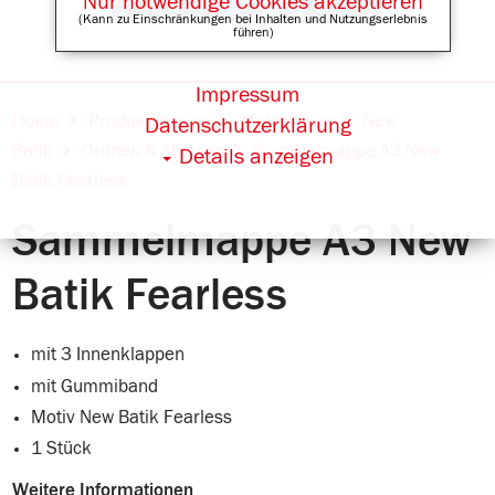
Nur notwendige Cookies akzeptieren
(Kann zu Einschränkungen bei Inhalten und Nutzungserlebnis
führen)
Impressum
Online Shops für
Home
Produktkatalog
Motivserien
New
Datenschutzerklärung
Batik
Ordnen & Ablegen
Sammelmappe A3 New
Details anzeigen
Batik Fearless
Sammelmappe A3 New
Batik Fearless
mit 3 Innenklappen
mit Gummiband
Motiv New Batik Fearless
1 Stück
Weitere Informationen