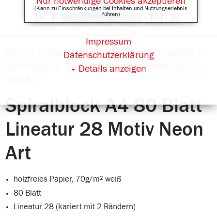
Nur notwendige Cookies akzeptieren
(Kann zu Einschränkungen bei Inhalten und Nutzungserlebnis
führen)
Impressum
Online Shops für
Home
Produktkatalog
Motivserien
Notizhefte &
Datenschutzerklärung
Spiralblöcke
Spiralblock A4 80 Blatt Lineatur 28 Motiv
Details anzeigen
Neon Art
Spiralblock A4 80 Blatt
Lineatur 28 Motiv Neon
Art
holzfreies Papier, 70g/m² weiß
80 Blatt
Lineatur 28 (kariert mit 2 Rändern)