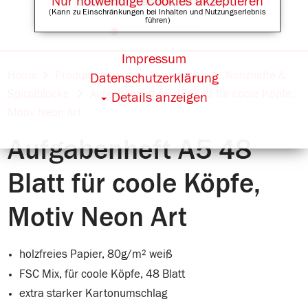
Nur notwendige Cookies akzeptieren
(Kann zu Einschränkungen bei Inhalten und Nutzungserlebnis
führen)
Impressum
Online Shops für
Home
Produktkatalog
Motivserien
Notizhefte &
Datenschutzerklärung
Spiralblöcke
Aufgabenheft A5 48 Blatt für coole Köpfe,
Details anzeigen
Motiv Neon Art
Aufgabenheft A5 48
Blatt für coole Köpfe,
Motiv Neon Art
holzfreies Papier, 80g/m² weiß
FSC Mix, für coole Köpfe, 48 Blatt
extra starker Kartonumschlag