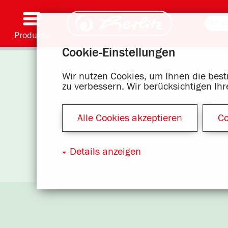
Produkte
Cookie-Einstellungen
Schreiben & Zubehör
Malen & Basteln
Schulranzen
Hefte, Blöcke & Buchhülle
Notizbücher
Kalender
Ordnen & Ablegen
Büromaterial & Versandmittel
Motivserien
Wir nutzen Cookies, um Ihnen die bes
zu verbessern. Wir berücksichtigen Ih
Alle Cookies akzeptieren
Co
Details anzeigen