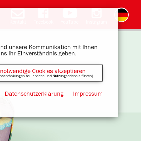
Kontakt
Facebook
YouTube
Instagram
English
română
čeština
polski
slovak
français
magyar
ελληνικά
 und unsere Kommunikation mit Ihnen
uns Ihr Einverständnis geben.
 notwendige Cookies akzeptieren
nschränkungen bei Inhalten und Nutzungserlebnis führen)
Datenschutzerklärung
Impressum