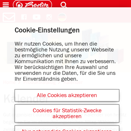
Cookie-Einstellungen
Wir nutzen Cookies, um Ihnen die
bestmögliche Nutzung unserer Webseite
zu ermöglichen und unsere
Kommunikation mit Ihnen zu verbessern.
Wir berücksichtigen Ihre Auswahl und
verwenden nur die Daten, für die Sie uns
Ihr Einverständnis geben.
Home
Produktkatalog
Kalender
Alle Cookies akzeptieren
Kalender
Cookies für Statistik-Zwecke
Gut organisiert durchs ganze Jahr! Die Kalender von herlitz
akzeptieren
begleiten Sie im abwechslungsreichen Alltag. Wählen Sie
zwischen verschiedenen Formaten, Farben oder liebevoll