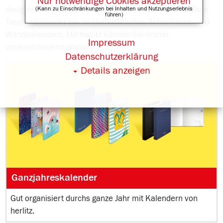
Nur notwendige Cookies akzeptieren
designten Motiven. Das Sortiment reicht vom handlichen
(Kann zu Einschränkungen bei Inhalten und Nutzungserlebnis
führen)
Taschenkalender bis zu übersichtlichen Schreibtisch- und
Wandkalendern. Mit herlitz können Sie immer
Impressum
vorausschauend planen.
Datenschutzerklärung
Details anzeigen
Ganzjahreskalender
Gut organisiert durchs ganze Jahr mit Kalendern von
herlitz.