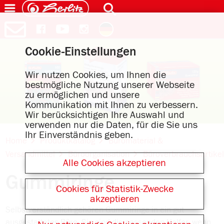
Cookie-Einstellungen
Wir nutzen Cookies, um Ihnen die
bestmögliche Nutzung unserer Webseite
zu ermöglichen und unsere
Kommunikation mit Ihnen zu verbessern.
Wir berücksichtigen Ihre Auswahl und
verwenden nur die Daten, für die Sie uns
Ihr Einverständnis geben.
Home
Produktkatalog
Büromaterial &
Versandmittel
Büroorganisation
Büroverbrauchsartikel
Alle Cookies akzeptieren
Gummiringe
Cookies für Statistik-Zwecke
akzeptieren
Selbstverständlich gehören Gummiringe in ein gut
ausgestattetes Büro. Sie sind die passenden Helfer, wenn