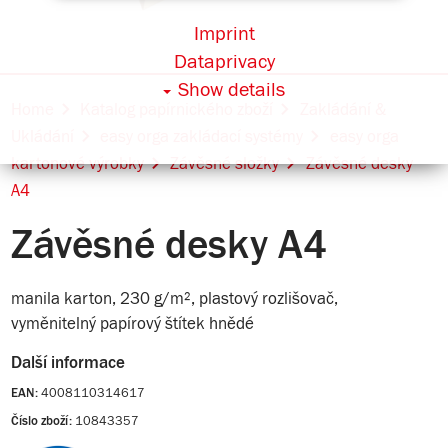
Imprint
Dataprivacy
Show details
Home
Katalog papírnického zboží
Zakládání &
Ukládání
easy orga zakládací systémy
easy orga
kartonové výrobky
Závěsné složky
Závěsné desky
A4
Závěsné desky A4
manila karton, 230 g/m², plastový rozlišovač,
vyměnitelný papírový štítek hnědé
Další informace
4008110314617
EAN:
10843357
Číslo zboží: