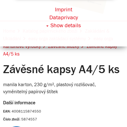
Imprint
Dataprivacy
Show details
Home
Katalog papírnického zboží
Zakládání &
Ukládání
easy orga zakládací systémy
easy orga
kartonové výrobky
Závěsné složky
Závěsné kapsy
A4/5 ks
Závěsné kapsy A4/5 ks
manila karton, 230 g/m², plastový rozlišovač,
vyměnitelný papírový štítek
Další informace
4008115874550
EAN:
5874557
Číslo zboží: