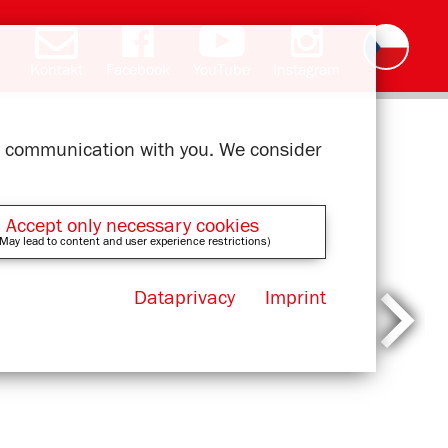
Kontakt
Facebook
YouTube
Instagram
Deutsch
English
română
polski
slovak
français
magyar
ελληνικά
ur communication with you. We consider
Accept only necessary cookies
May lead to content and user experience restrictions)
Dataprivacy
Imprint