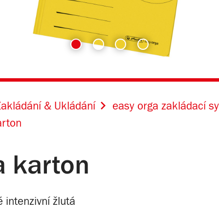
akládání & Ukládání
easy orga zakládací s
arton
 karton
intenzivní žlutá