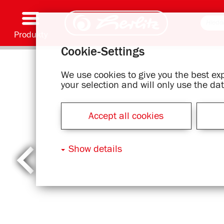
Produkty
Cookie-Settings
Psaní & Spotřební materiál
Malování & Umění
Školní batohy
Školní sešity, Psací podložky & Obaly knih
Bloky
Archivování & Skladování
Kancelářské & Poštovní položky
Motivové série
We use cookies to give you the best e
your selection and will only use the d
Accept all cookies
Show details