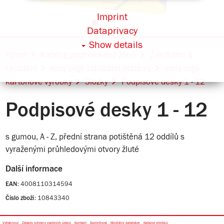
Imprint
Dataprivacy
Show details
Home
Katalog papírnického zboží
Zakládání &
Ukládání
easy orga zakládací systémy
easy orga
kartonové výrobky
Složky
Podpisové desky 1 - 12
Podpisové desky 1 - 12
s gumou, A - Z, přední strana potištěná 12 oddílů s
vyraženými průhledovými otvory žluté
Další informace
4008110314594
EAN:
10843340
Číslo zboží:
Vytisknout
Zásady ochrany osobních údajů
Kontakt
Společnost
Mediální databáze
Katalog výrobků