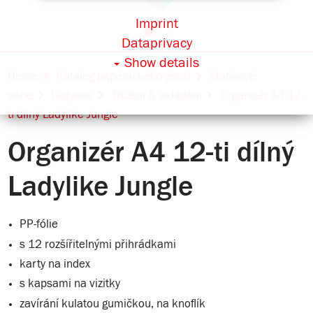
Imprint
Dataprivacy
Show details
Home
Katalog papírnického zboží
Motivové
série
Ladylike
Třídění & ukládání
Organizér A4 12-
ti dílný Ladylike Jungle
Organizér A4 12-ti dílný
Ladylike Jungle
PP-fólie
s 12 rozšířitelnými přihrádkami
karty na index
s kapsami na vizitky
zavírání kulatou gumičkou, na knoflík