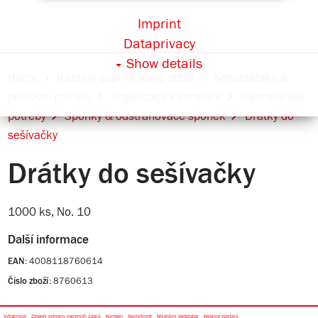
Imprint
Dataprivacy
Show details
Home
Katalog papírnického zboží
Kancelářské &
poštovní potřeby
Organizace kanceláře
Kancelářské
potřeby
Sponky & odstraňovače sponek
Drátky do
sešívačky
Drátky do sešívačky
1000 ks, No. 10
Další informace
4008118760614
EAN:
8760613
Číslo zboží:
Vytisknout
Zásady ochrany osobních údajů
Kontakt
Společnost
Mediální databáze
Katalog výrobků