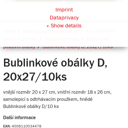
Imprint
Dataprivacy
Show details
Home
Katalog papírnického zboží
Kancelářské &
poštovní potřeby
Poštovní potřeby
Bublinkové
poštovní obálky
Bublinkové obálky D, 20x27/10ks
Bublinkové obálky D,
20x27/10ks
vnější rozměr 20 x 27 cm, vnitřní rozměr 18 x 26 cm,
samolepicí s odtrhávacím proužkem, hnědé
Bublinkové obálky D/10 ks
Další informace
4008110034478
EAN: