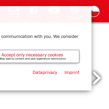
Kontakt
Facebook
YouTube
Instagram
Deutsch
English
română
polski
slovak
français
magyar
ελληνικά
ur communication with you. We consider
Accept only necessary cookies
May lead to content and user experience restrictions)
Dataprivacy
Imprint