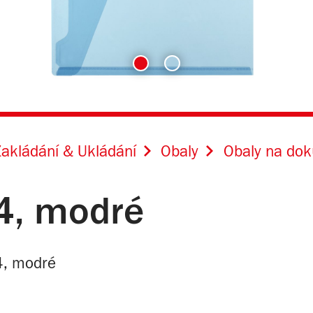
akládání & Ukládání
Obaly
Obaly na do
4, modré
4, modré