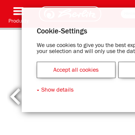
Produkty
Cookie-Settings
Psaní & Spotřební materiál
Malování & Umění
Školní batohy
Školní sešity, Psací podložky & Obaly knih
Bloky
Archivování & Skladování
Kancelářské & Poštovní položky
Motivové série
We use cookies to give you the best e
your selection and will only use the d
Accept all cookies
Show details