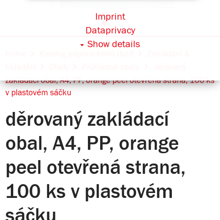
Imprint
Dataprivacy
Show details
Home
Katalog papírnického zboží
Zakládání &
Ukládání
Obaly
Průhledné obaly
děrovaný
zakládací obal, A4, PP, orange peel otevřená strana, 100 ks
v plastovém sáčku
děrovaný zakládací
obal, A4, PP, orange
peel otevřená strana,
100 ks v plastovém
sáčku