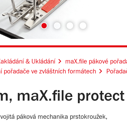
akládání & Ukládání
maX.file pákové pořa
í pořadače ve zvláštních formátech
Pořadač
, maX.file protect
, dvojitá páková mechanika prstokroužek,