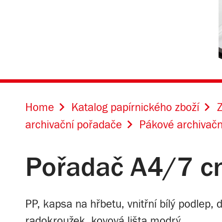
Home
Katalog papírnického zboží
Z
archivační pořadače
Pákové archivačn
Pořadač A4/7 cm
PP, kapsa na hřbetu, vnitřní bílý podlep
radokroužek, kovová lišta modrý