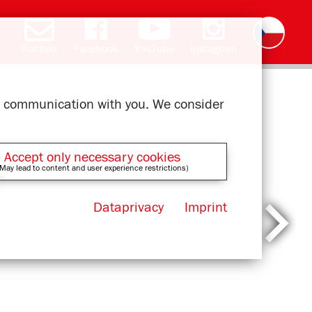
Kontakt
Facebook
YouTube
Instagram
Deutsch
English
română
polski
slovak
français
magyar
ελληνικά
ur communication with you. We consider
Accept only necessary cookies
May lead to content and user experience restrictions)
Dataprivacy
Imprint