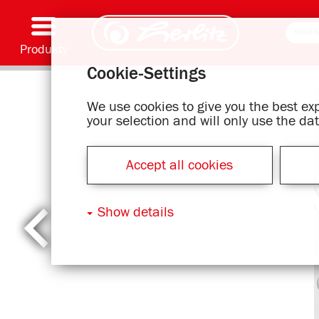
Produkty
Cookie-Settings
Psaní & Spotřební materiál
Malování & Umění
Školní batohy
Školní sešity, Psací podložky & Obaly knih
Bloky
Archivování & Skladování
Kancelářské & Poštovní položky
Motivové série
We use cookies to give you the best e
your selection and will only use the d
Accept all cookies
Show details