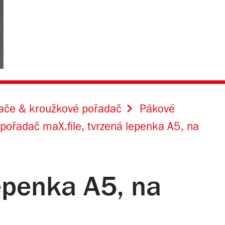
dače & kroužkové pořadač
Pákové
pořadač maX.file, tvrzená lepenka A5, na
epenka A5, na