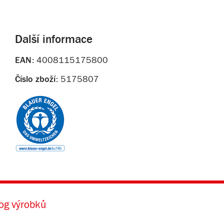
Další informace
EAN:
4008115175800
Číslo zboží:
5175807
og výrobků