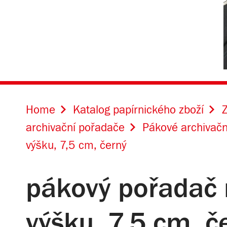
Home
Katalog papírnického zboží
Z
archivační pořadače
Pákové archivačn
výšku, 7,5 cm, černý
pákový pořadač m
výšku, 7,5 cm, č