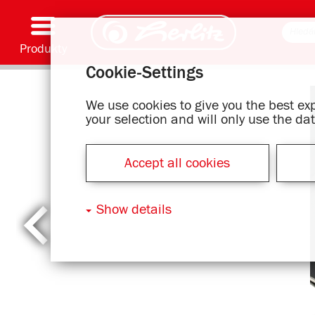
Produkty
Cookie-Settings
Psaní & Spotřební materiál
Malování & Umění
Školní batohy
Školní sešity, Psací podložky & Obaly knih
Bloky
Archivování & Skladování
Kancelářské & Poštovní položky
Motivové série
We use cookies to give you the best e
your selection and will only use the d
Accept all cookies
Show details