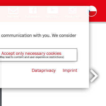
Kontakt
Facebook
YouTube
Instagram
Deutsch
English
română
polski
slovak
français
magyar
ελληνικά
ur communication with you. We consider
Accept only necessary cookies
May lead to content and user experience restrictions)
Dataprivacy
Imprint