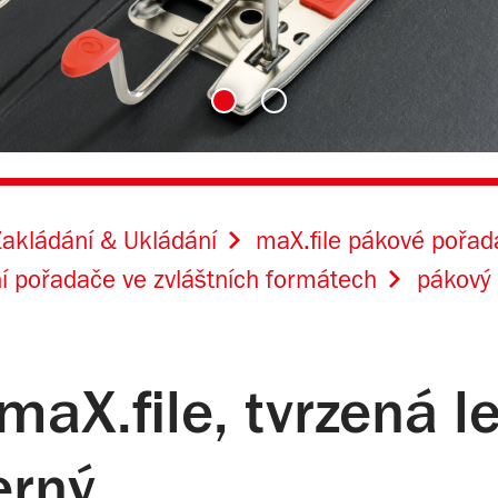
akládání & Ukládání
maX.file pákové pořa
í pořadače ve zvláštních formátech
pákový 
aX.file, tvrzená l
erný