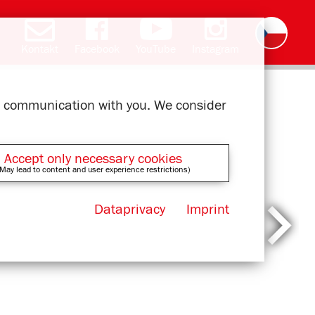
Kontakt
Facebook
YouTube
Instagram
Deutsch
English
română
polski
slovak
français
magyar
ελληνικά
ur communication with you. We consider
Accept only necessary cookies
May lead to content and user experience restrictions)
Dataprivacy
Imprint