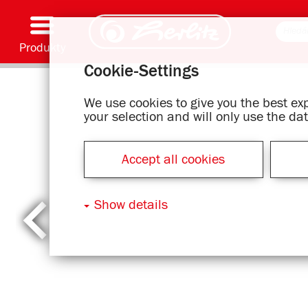
Produkty
Cookie-Settings
Psaní & Spotřební materiál
Malování & Umění
Školní batohy
Školní sešity, Psací podložky & Obaly knih
Bloky
Archivování & Skladování
Kancelářské & Poštovní položky
Motivové série
We use cookies to give you the best e
your selection and will only use the d
Accept all cookies
Show details