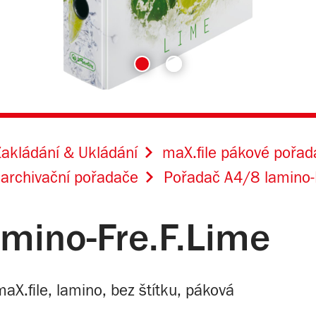
akládání & Ukládání
maX.file pákové pořa
archivační pořadače
Pořadač A4/8 lamino-
mino-Fre.F.Lime
aX.file, lamino, bez štítku, páková