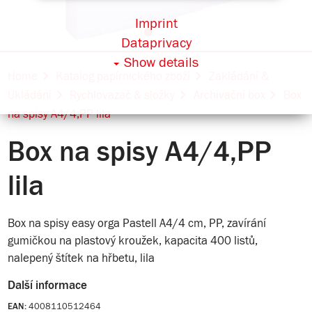
Imprint
Dataprivacy
Show details
Home
Katalog papírnického zboží
Zakládání &
Ukládání
Rychlovazač & složky
Archivační box
Box
na spisy A4/4,PP lila
Box na spisy A4/4,PP
lila
Box na spisy easy orga Pastell A4/4 cm, PP, zavírání
gumičkou na plastový kroužek, kapacita 400 listů,
nalepený štítek na hřbetu, lila
Další informace
4008110512464
EAN: