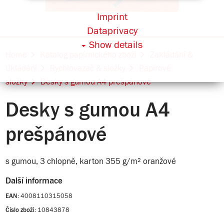
Imprint
Dataprivacy
Show details
Home
Katalog papírnického zboží
Zakládání &
Ukládání
Rychlovazač & složky
Papírové
složky
Desky s gumou A4 prešpánové
Desky s gumou A4
prešpánové
s gumou, 3 chlopně, karton 355 g/m² oranžové
Další informace
4008110315058
EAN:
10843878
Číslo zboží: