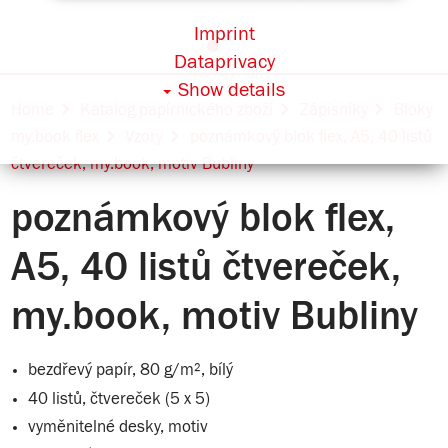
Imprint
Dataprivacy
Show details
Home
Katalog papírnického zboží
Zápisníky
Bloky
my.book flex
Vzory
poznámkový blok flex, A5, 40 listů
čtvereček, my.book, motiv Bubliny
poznámkový blok flex,
A5, 40 listů čtvereček,
my.book, motiv Bubliny
bezdřevý papír, 80 g/m², bílý
40 listů, čtvereček (5 x 5)
vyměnitelné desky, motiv