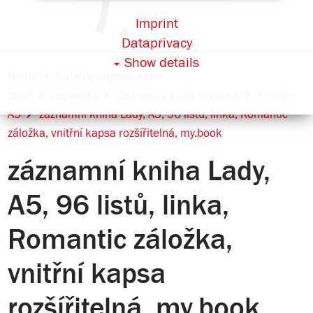
Imprint
Dataprivacy
Show details
Home
Katalog papírnického
zboží
Zápisníky
Záznamní knihy my.book
Formát
A5
záznamní kniha Lady, A5, 96 listů, linka, Romantic
záložka, vnitřní kapsa rozšířitelná, my.book
záznamní kniha Lady,
A5, 96 listů, linka,
Romantic záložka,
vnitřní kapsa
rozšířitelná, my.book