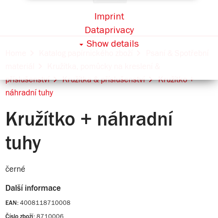
Imprint
Dataprivacy
Show details
Home
Katalog papírnického zboží
Psaní & Spotřební
materiál
Kružítka, pomůcky na kreslení &
příslušenství
Kružítka & příslušenství
Kružítko +
náhradní tuhy
Kružítko + náhradní
tuhy
černé
Další informace
4008118710008
EAN:
8710006
Číslo zboží: