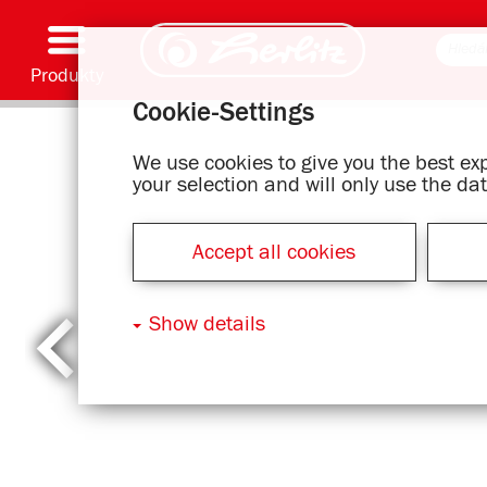
Produkty
Cookie-Settings
Psaní & Spotřební materiál
Malování & Umění
Školní batohy
Školní sešity, Psací podložky & Obaly knih
Bloky
Archivování & Skladování
Kancelářské & Poštovní položky
Motivové série
We use cookies to give you the best e
your selection and will only use the d
Accept all cookies
Show details