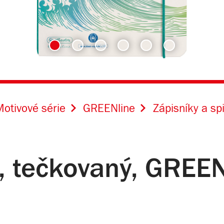
otivové série
GREENline
Zápisníky a sp
, tečkovaný, GREEN