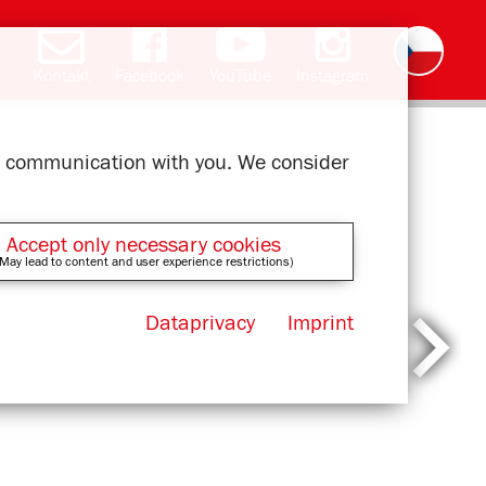
Kontakt
Facebook
YouTube
Instagram
Deutsch
English
română
polski
slovak
français
magyar
ελληνικά
ur communication with you. We consider
Accept only necessary cookies
May lead to content and user experience restrictions)
Dataprivacy
Imprint