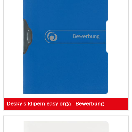
Desky s klipem easy orga - Bewerbung