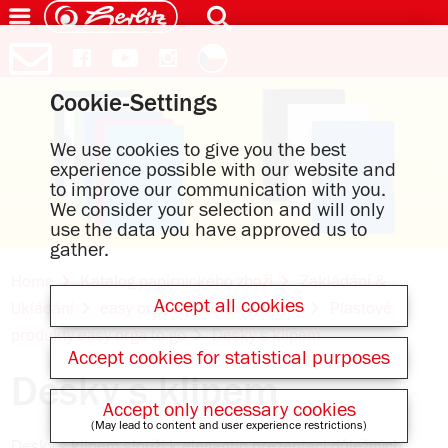
Cookie-Settings
We use cookies to give you the best
experience possible with our website and
to improve our communication with you.
We consider your selection and will only
use the data you have approved us to
gather.
Home
Katalog papírnického zboží
Zakládání &
Accept all cookies
Ukládání
easy orga zakládací systémy
Plastové
produkty easy orga to go
Desky s klipem
Accept cookies for statistical purposes
Desky s klipem
Accept only necessary cookies
(May lead to content and user experience restrictions)
Desky s klipem slouží k elegantin prezentaci důležitých