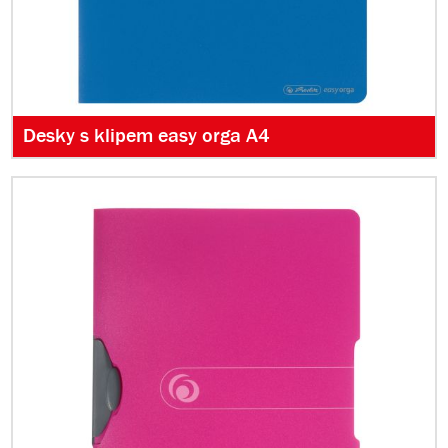
Desky s klipem easy orga A4