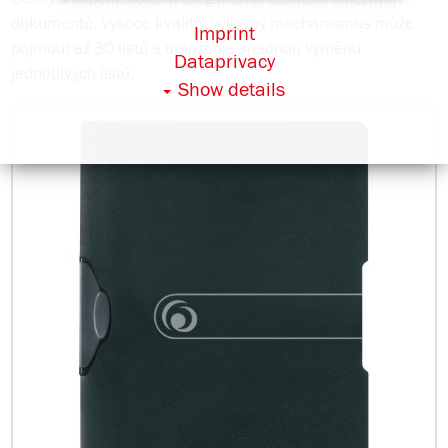
dokumentů. Vysoce kvalitní výkyvný mechanismus může
Imprint
pojmout až 30 listů a umožňuje snadnou výměnu
Dataprivacy
jednotlivých listů.
Show details