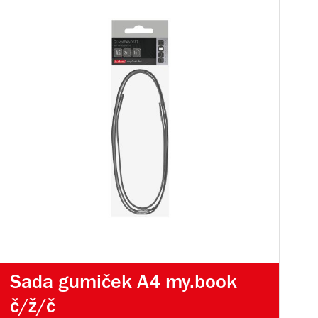
Sada gumiček A4 my.book
č/ž/č