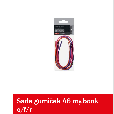
Sada gumiček A6 my.book
o/f/r