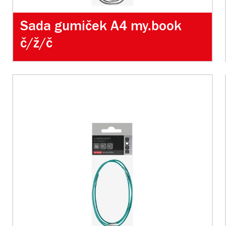
Sada gumiček A4 my.book
č/ž/č