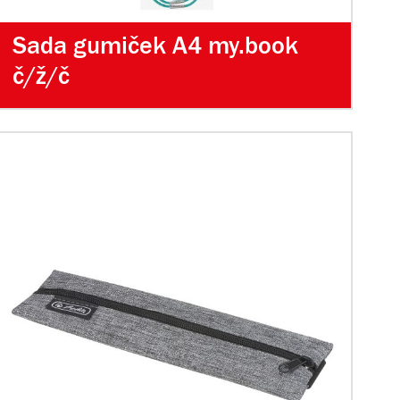
Sada gumiček A4 my.book
č/ž/č