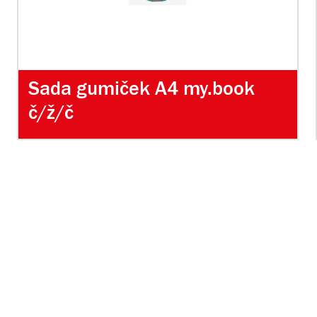
Sada gumiček A4 my.book
č/ž/č