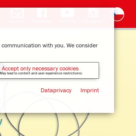
Kontakt
Facebook
YouTube
Instagram
Deutsch
English
română
polski
slovak
français
magyar
ελληνικά
ur communication with you. We consider
Accept only necessary cookies
May lead to content and user experience restrictions)
Dataprivacy
Imprint