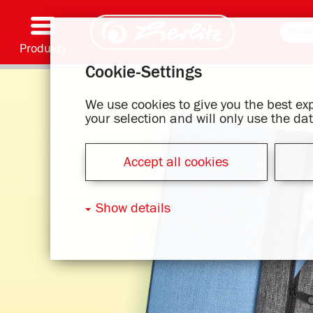
Produkty
Cookie-Settings
Psaní & Spotřební materiál
Malování & Umění
Školní batohy
Školní sešity, Psací podložky & Obaly knih
Bloky
Archivování & Skladování
Kancelářské & Poštovní položky
Motivové série
We use cookies to give you the best e
your selection and will only use the d
Accept all cookies
Show details