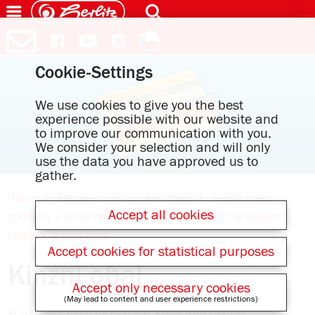
Cookie-Settings
We use cookies to give you the best
experience possible with our website and
to improve our communication with you.
We consider your selection and will only
use the data you have approved us to
gather.
Home
Katalog papírnického zboží
Sešity, psací
Accept all cookies
podložky a obaly na sešity
Obaly na sešity & obaly na
knihy
Kinžní obal
Accept cookies for statistical purposes
Kinžní obal
Accept only necessary cookies
(May lead to content and user experience restrictions)
Ať už doma nebo na cestách, knihy jsou častým