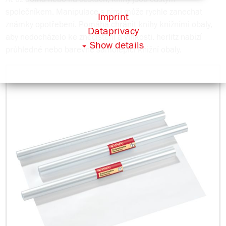
společníkem. Manipulace s nimi může rychle zanechat
Imprint
známky opotřebení. Pomáhá chránit knihy knižními obaly,
Dataprivacy
aby nedocházelo ke znečištění a vlhkosti. herlitz nabízí
Show details
průhledné nebo barevné samolepící knižní obaly.