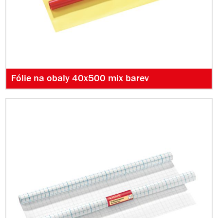
Fólie na obaly 40x500 mix barev