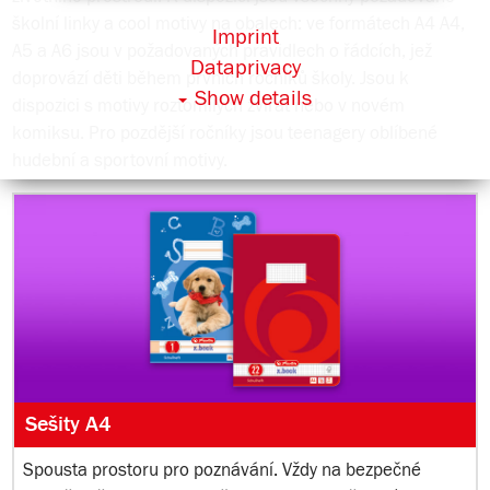
školní linky a cool motivy na obalech: ve formátech A4 A4,
Imprint
A5 a A6 jsou v požadovaných pravidlech o řádcích, jež
Dataprivacy
doprovází děti během prvních ročníků školy. Jsou k
Show details
dispozici s motivy roztomilých zvířat nebo v novém
komiksu. Pro pozdější ročníky jsou teenagery oblíbené
hudební a sportovní motivy.
Sešity A4
Spousta prostoru pro poznávání. Vždy na bezpečné