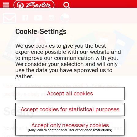
Cookie-Settings
We use cookies to give you the best
experience possible with our website and
to improve our communication with you.
We consider your selection and will only
use the data you have approved us to
gather.
Home
Katalog papírnického zboží
Sešity, psací
Accept all cookies
podložky a obaly na sešity
Sešity
Sešity
Accept cookies for statistical purposes
Accept only necessary cookies
Nové herlitz sešity kombinují špičkový design a ochranu
(May lead to content and user experience restrictions)
životního prostředí. K dispozici jsou všechny požadované