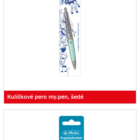
Kuličkové pero my.pen, šedé