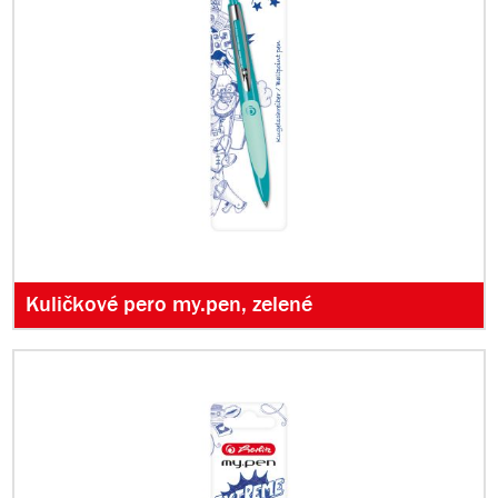
Kuličkové pero my.pen, zelené