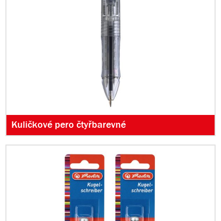
Kuličkové pero čtyřbarevné