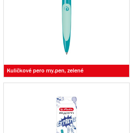
Kuličkové pero my.pen, zelené