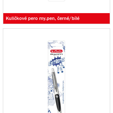
Kuličkové pero my.pen, černé/bílé