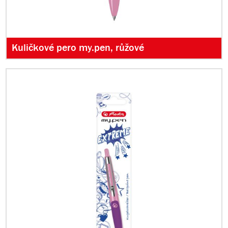
Kuličkové pero my.pen, růžové