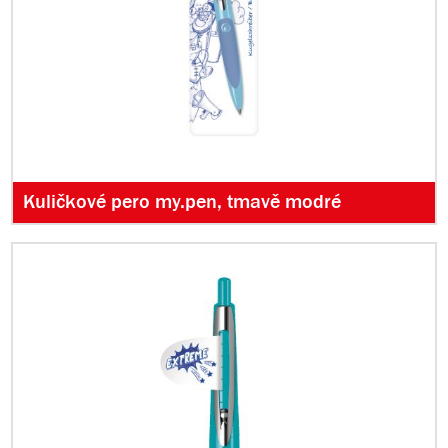
Kuličkové pero my.pen, tmavě modré