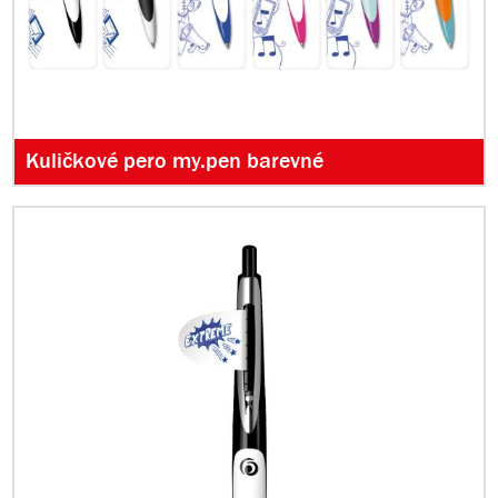
Kuličkové pero my.pen barevné