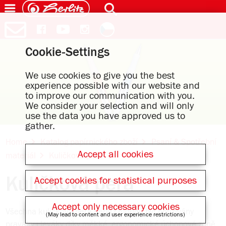
Cookie-Settings
We use cookies to give you the best
experience possible with our website and
to improve our communication with you.
We consider your selection and will only
use the data you have approved us to
gather.
Home
Katalog papírnického zboží
Psaní & Spotřební
Accept all cookies
materiál
Kuličková pera
Kuličková pera
Accept cookies for statistical purposes
Accept only necessary cookies
Všechna kuličková pera herlitz mohou být používány
(May lead to content and user experience restrictions)
praváky i leváky díky měkké, ergonomické úchopové zóně,