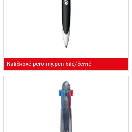
Kuličkové pero my.pen bílé/černé