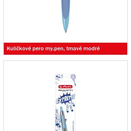
Kuličkové pero my.pen, tmavě modré