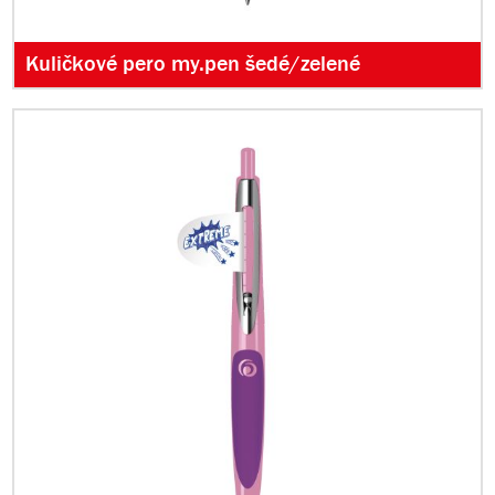
Kuličkové pero my.pen šedé/zelené