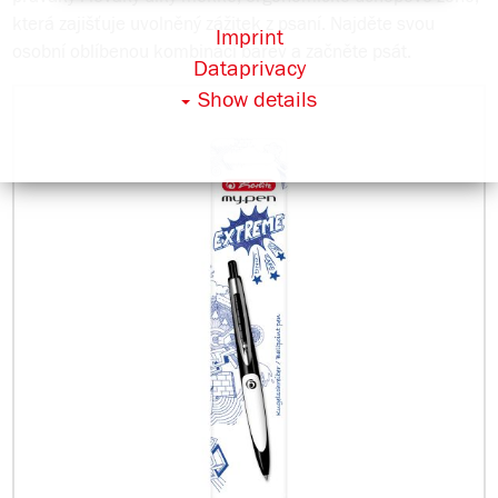
která zajišťuje uvolněný zážitek z psaní. Najděte svou
Imprint
osobní oblíbenou kombinaci barev a začněte psát.
Dataprivacy
Show details