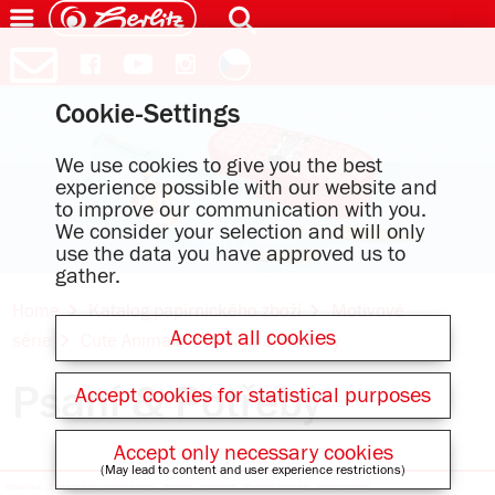
Cookie-Settings
We use cookies to give you the best
experience possible with our website and
to improve our communication with you.
We consider your selection and will only
use the data you have approved us to
gather.
Home
Katalog papírnického zboží
Motivové
Accept all cookies
série
Cute Animals
Psaní & Potřeby
Psaní & Potřeby
Accept cookies for statistical purposes
Accept only necessary cookies
(May lead to content and user experience restrictions)
Vytisknout
Zásady ochrany osobních údajů
Kontakt
Společnost
Mediální databáze
Katalog výrobků