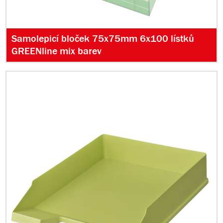
Samolepicí bloček 75x75mm 6x100 lístků
GREENline mix barev