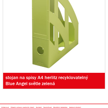
stojan na spisy A4 herlitz recyklovatelný
Blue Angel světle zelená
Vytisknout
Zásady ochrany osobních údajů
Kontakt
Společnost
Mediální databáze
Katalog výrobků