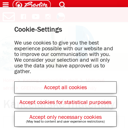
Cookie-Settings
We use cookies to give you the best
experience possible with our website and
to improve our communication with you.
We consider your selection and will only
use the data you have approved us to
gather.
Home
Katalog papírnického zboží
Motivové
Accept all cookies
série
GREENline
Kancelářské materiály
Kancelářské materiály
Accept cookies for statistical purposes
Accept only necessary cookies
(May lead to content and user experience restrictions)