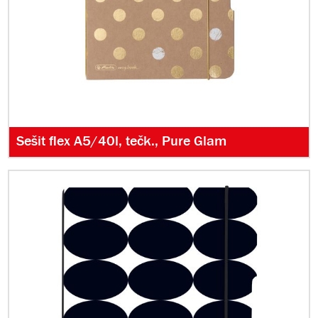
Sešit flex A5/40l, tečk., Pure Glam