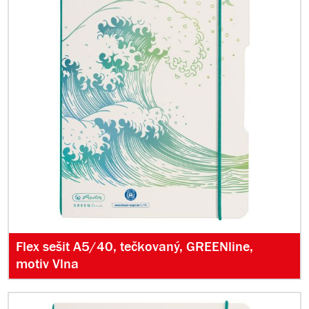
Flex sešit A5/40, tečkovaný, GREENline,
motiv Vlna