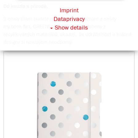
Od kouzla k přírodě.
Imprint
Dataprivacy
S obaly Glam budete mít vždy skvělý vzhled a sešity
my.book flex, GREENline, které jsou vyrobeny z
Show details
recyklovaných materiálů, ukazují, že udržitelnost a krásné
designy si navzájem neodporují