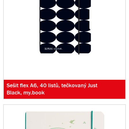
Sešit flex A6, 40 listů, tečkovaný Just
Black, my.book