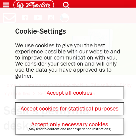
Cookie-Settings
We use cookies to give you the best
experience possible with our website and
to improve our communication with you.
We consider your selection and will only
use the data you have approved us to
gather.
Home
Katalog papírnického zboží
Zápisníky
Bloky
Accept all cookies
my.book flex
Sešit s pevnýma deskama
Sešit s pevnýma
Accept cookies for statistical purposes
deskama
Accept only necessary cookies
(May lead to content and user experience restrictions)