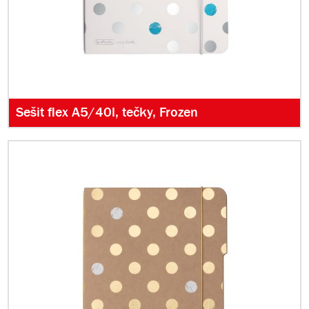
Sešit flex A5/40l, tečky, Frozen