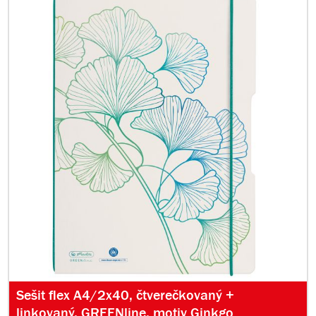
Sešit flex A4/2x40, čtverečkovaný +
linkovaný, GREENline, motiv Ginkgo