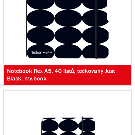
Notebook flex A5, 40 listů, tečkovaný Just
Black, my.book