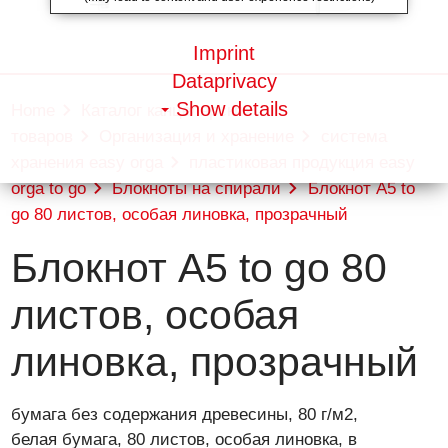
Imprint
Dataprivacy
Show details
Home
Каталог канцелярских
товаров
Организация и хранение
система
хранения easy orga
пластиковая продукция easy
orga to go
Блокноты на спирали
Блокнот A5 to
go 80 листов, особая линовка, прозрачный
Блокнот A5 to go 80
листов, особая
линовка, прозрачный
бумага без содержания древесины, 80 г/м2,
белая бумага, 80 листов, особая линовка, в