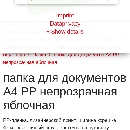
Imprint
Dataprivacy
Show details
Home
Каталог канцелярских
товаров
Организация и хранение
система
хранения easy orga
пластиковая продукция easy
orga to go
Папки
папка для документов А4 РР
непрозрачная яблочная
папка для документов
А4 РР непрозрачная
яблочная
PP-пленка, дизайнерский принт, ширина корешка
4 см, эластичный шнур, застежка на пуговицу,