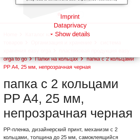
Imprint
Dataprivacy
Show details
Home
Каталог канцелярских
товаров
Организация и хранение
система
хранения easy orga
пластиковая продукция easy
orga to go
Папки на кольцах
папка с 2 кольцами
PP A4, 25 мм, непрозрачная черная
папка с 2 кольцами
PP A4, 25 мм,
непрозрачная черная
PP-пленка, дизайнерский принт, механизм с 2
кольцами, толщина до 25 мм, самоклеящийся