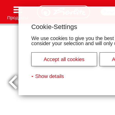
Продукты
Cookie-Settings
Канцелярские товары
Товары для творчества
Школьные рюкзаки и аксессуары
Тетради и блокноты
Записные книжки
Файлы и папки
Офисные и почтовые принадлежности
Серии мотивов
We use cookies to give you the best
consider your selection and will onl
Accept all cookies
A
Show details