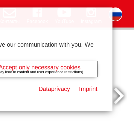
Контакты
Facebook
YouTube
Instagram
Deutsch
English
română
čeština
polski
slovak
français
magyar
ελληνικά
ove our communication with you. We
Accept only necessary cookies
ay lead to content and user experience restrictions)
Dataprivacy
Imprint