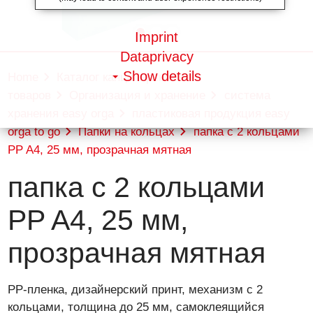
Imprint
Dataprivacy
Show details
Home
Каталог канцелярских
товаров
Организация и хранение
система
хранения easy orga
пластиковая продукция easy
orga to go
Папки на кольцах
папка с 2 кольцами
PP A4, 25 мм, прозрачная мятная
папка с 2 кольцами
PP A4, 25 мм,
прозрачная мятная
PP-пленка, дизайнерский принт, механизм с 2
кольцами, толщина до 25 мм, самоклеящийся