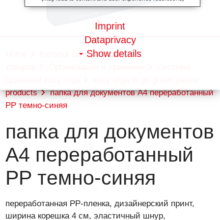
Imprint
Dataprivacy
Show details
Home
Каталог канцелярских
товаров
Организация и хранение
система
хранения easy orga
easy orga to go green plastic
products
папка для документов А4 переработанный
РР темно-синяя
папка для документов
А4 переработанный
РР темно-синяя
переработанная PP-пленка, дизайнерский принт,
ширина корешка 4 см, эластичный шнур,