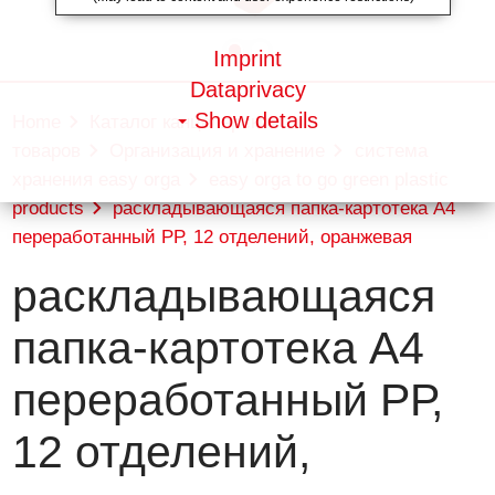
Imprint
Dataprivacy
Show details
Home
Каталог канцелярских
товаров
Организация и хранение
система
хранения easy orga
easy orga to go green plastic
products
раскладывающаяся папка-картотека А4
переработанный РР, 12 отделений, оранжевая
раскладывающаяся
папка-картотека А4
переработанный РР,
12 отделений,