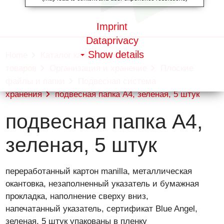
Imprint
Dataprivacy
Show details
Home
Каталог канцелярских
товаров
Организация и хранение
Плоские
файлы и папки
Подвесная система
хранения
подвесная папка А4, зеленая, 5 штук
подвесная папка А4,
зеленая, 5 штук
переработанный картон manilla, металлическая
окантовка, незаполненный указатель и бумажная
прокладка, наполнение сверху вниз,
напечатанный указатель, сертификат Blue Angel,
зеленая, 5 штук упакованы в пленку