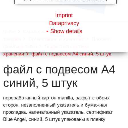
Imprint
Dataprivacy
Show details
Home
Каталог канцелярских
товаров
Организация и хранение
Плоские
файлы и папки
Подвесная система
хранения
файл с подвесом A4 синий, 5 штук
файл с подвесом A4
синий, 5 штук
переработанный картон manilla, закрыт с обеих
сторон, незаполненный указатель и бумажная
прокладка, напечатанный указатель, сертификат
Blue Angel, синий, 5 штук упакованы в пленку