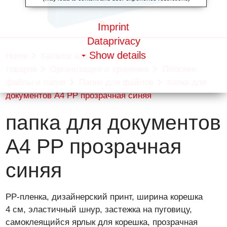
Imprint
Dataprivacy
Show details
Home
Каталог канцелярских
товаров
Организация и хранение
Плоские
файлы и папки
Папки для файлов
папка для
документов А4 РР прозрачная синяя
папка для документов
А4 РР прозрачная
синяя
PP-пленка, дизайнерский принт, ширина корешка
4 см, эластичный шнур, застежка на пуговицу,
самоклеящийся ярлык для корешка, прозрачная