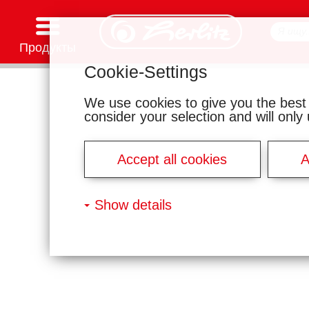
Продукты
Cookie-Settings
Канцелярские товары
Товары для творчества
Школьные рюкзаки и аксессуары
Тетради и блокноты
Записные книжки
Файлы и папки
Офисные и почтовые принадлежности
Серии мотивов
We use cookies to give you the best
consider your selection and will onl
Accept all cookies
A
Show details