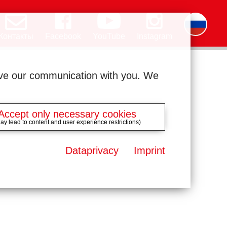
Контакты
Facebook
YouTube
Instagram
Deutsch
English
română
čeština
polski
slovak
français
magyar
ελληνικά
ove our communication with you. We
Accept only necessary cookies
ay lead to content and user experience restrictions)
Dataprivacy
Imprint