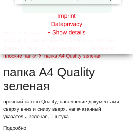
Imprint
Dataprivacy
Show details
Home
Каталог канцелярских
товаров
Организация и хранение
Плоские
файлы и папки
Плоские папки
Картонные
плоские папки
папка А4 Quality зеленая
папка А4 Quality
зеленая
прочный картон Quality, наполнение документами
сверху вниз и снизу вверх, напечатанный
указатель, зеленая, 1 штука
Подробно