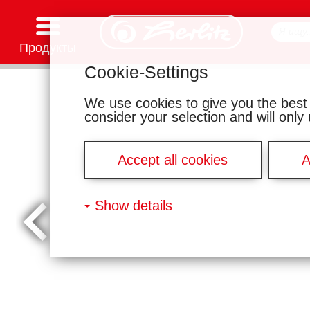
Продукты
Cookie-Settings
Канцелярские товары
Товары для творчества
Школьные рюкзаки и аксессуары
Тетради и блокноты
Записные книжки
Файлы и папки
Офисные и почтовые принадлежности
Серии мотивов
We use cookies to give you the best
consider your selection and will onl
Accept all cookies
A
Show details