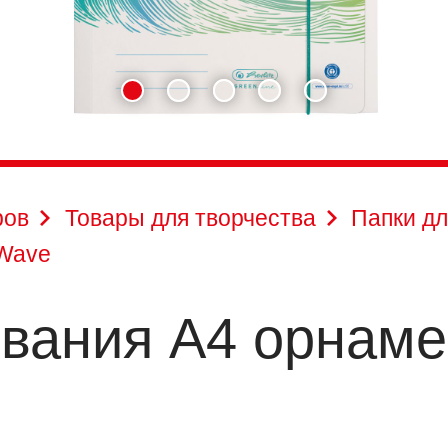
ров
Товары для творчества
Папки дл
 Wave
ования A4 орнам