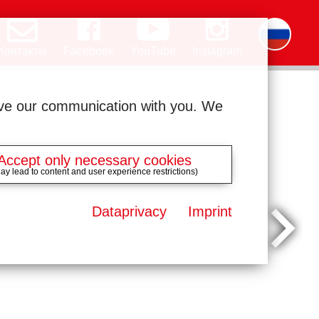
Контакты
Facebook
YouTube
Instagram
Deutsch
English
română
čeština
polski
slovak
français
magyar
ελληνικά
ove our communication with you. We
Accept only necessary cookies
ay lead to content and user experience restrictions)
Dataprivacy
Imprint