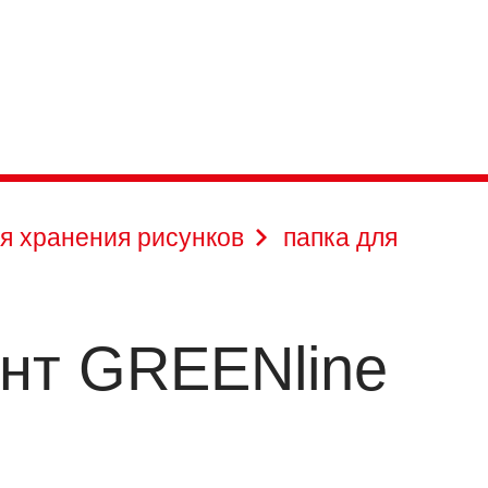
я хранения рисунков
папка для
ент GREENline