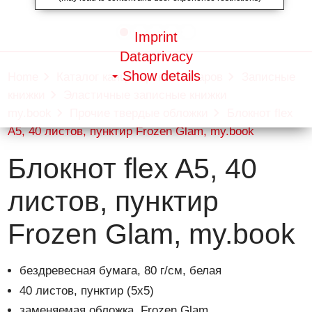
Imprint
Dataprivacy
Show details
Home
Каталог канцелярских товаров
Записные
книжки
Эластичные записные книжки
my.book
Прочие твердые обложки
Блокнот flex
A5, 40 листов, пунктир Frozen Glam, my.book
Блокнот flex A5, 40
листов, пунктир
Frozen Glam, my.book
бездревесная бумага, 80 г/см, белая
40 листов, пунктир (5х5)
заменяемая обложка, Frozen Glam